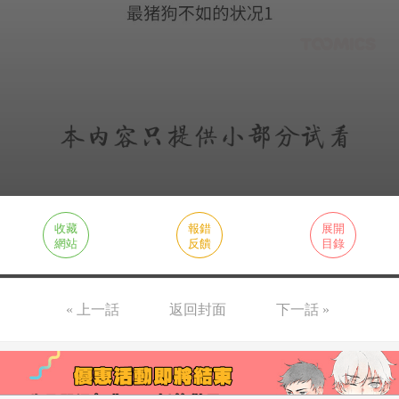
收藏
報錯
展開
網站
反饋
目錄
« 上一話
返回封面
下一話 »