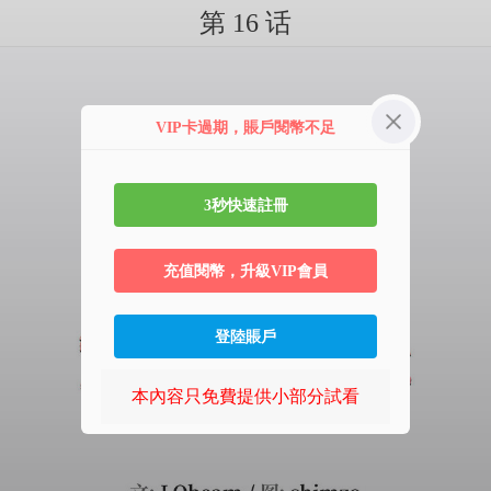
第 16 话
VIP卡過期，賬戶閱幣不足
3秒快速註冊
充值閱幣，升級VIP會員
登陸賬戶
本內容只免費提供小部分試看