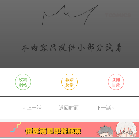
收藏
報錯
展開
網站
反饋
目錄
« 上一話
返回封面
下一話 »