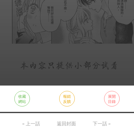
收藏
報錯
展開
網站
反饋
目錄
« 上一話
返回封面
下一話 »