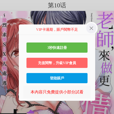
第10话
VIP卡過期，賬戶閱幣不足
3秒快速註冊
充值閱幣，升級VIP會員
登陸賬戶
本內容只免費提供小部分試看